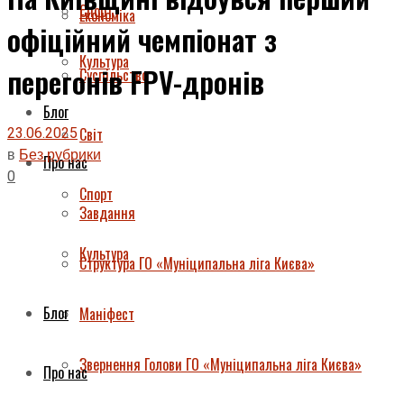
Спорт
Економіка
офіційний чемпіонат з
Культура
перегонів FPV-дронів
Суспільство
Блог
23.06.2025
Світ
в
Без рубрики
Про нас
0
Спорт
Завдання
Культура
Структура ГО «Муніципальна ліга Києва»
Блог
Маніфест
Звернення Голови ГО «Муніципальна ліга Києва»
Про нас