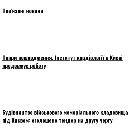
Пов'язані новини
Попри пошкодження. Інститут кардіології в Києві
продовжує роботу
Будівництво військового меморіального кладовища
під Києвом: оголошено тендер на другу чергу