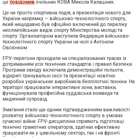
це
повідомив
очільник КОВА Микола Калашник.
Це не просто спортивна подія, а презентація нового для
України напрямку — військово-технологічного спорту,
який нещодавно був офіційно включений до переліку
неолімпійських видів спорту Міністерства молоді та
спорту. Організатором виступила Федерація військово-
технологічного спорту України на чолі з Антоном
Овсієнком.
FPV-перегони проходили на спеціалізованих трасах із
дотриманням усіх технічних стандартів і правил безпеки.
Програма заходу включала демонстраційні польоти,
відкриті тренувальні сесії та презентації новітніх
розробок українських виробників безпілотної техніки. На
території працювали інтерактивні зони, виставки,
функціонувала професійна суддівська команда та
медичний супровід.
Змагання стало ще одним підтвердженням важливості
розвитку військово-технологічного спорту в умовах
сучасної війни. FPV-дисципліни сприяють підготовці
технічно грамотних операторів, здатних ефективно
працювати як у цивільному секторі, так і на фронті.