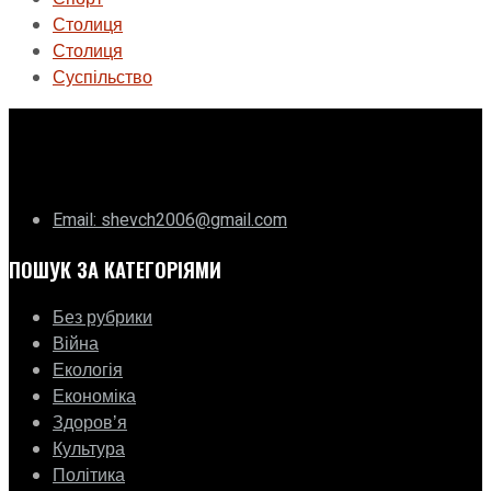
Столиця
Столиця
Суспільство
ГО «Муніципальна ліга Києва»
Email: shevch2006@gmail.com
ПОШУК ЗА КАТЕГОРІЯМИ
Без рубрики
Війна
Екологія
Економіка
Здоровʼя
Культура
Політика