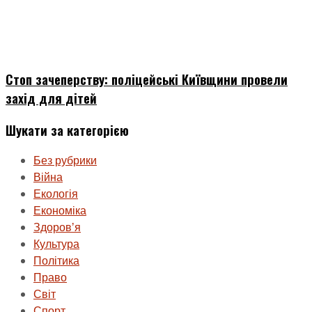
Стоп зачеперству: поліцейські Київщини провели
захід для дітей
Шукати за категорією
Без рубрики
Війна
Екологія
Економіка
Здоровʼя
Культура
Політика
Право
Світ
Спорт