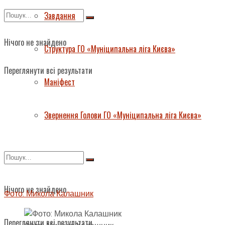
Завдання
Нічого не знайдено
Структура ГО «Муніципальна ліга Києва»
Переглянути всі результати
Маніфест
Звернення Голови ГО «Муніципальна ліга Києва»
Нічого не знайдено
Фото: Микола Калашник
Переглянути всі результати