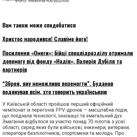
Фото: Микола Калашник
Вам також може сподобатися
Христос народився! Славімо його!
Посилення «Омеги»: бійці спецпідрозділу отримали
допомогу від фонду «Надія», Валерія Дубіля та
партнерів
“Зброя, яку неможливо перемогти”. Буданов
подякував всім, хто говорить українською
У Київській області пройшов перший офіційний
чемпіонат із перегонів FPV-дронів — масштабна подія,
що поєднала технології, інновації та змагальний дух.
Змагання відбулося за участю понад 70 пілотів з усієї
області, серед яких були військові, інженери, ветерани,
оператори безпілотників, спортсмени та молодь. Про