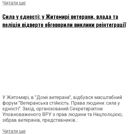
Читати ще
Сила у єдності: у Житомирі ветерани, влада та
поліція відверто обговорили виклики реінтеграції
У Житомирі, в "Домі ветерана", відбувся масштабний
форум "Ветеранська стійкість. Права людини: сила у
єдності". Захід, організований Секретаріатом
Уповноваженого ВРУ з прав людини та Нацполіцією,
зібрав ветеранів, представників...
Читати ще