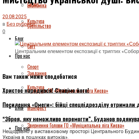
Спорт
Економіка
20.08.2025
Культура
в
Без рубрики
Суспільство
0
Блог
Світ
Центральним елементом експозиції є триптих «Соборн
Про нас
Спорт
Завдання
Вам також може сподобатися
Культура
Христос народився! Славімо його!
Структура ГО «Муніципальна ліга Києва»
Посилення «Омеги»: бійці спецпідрозділу отримали д
Блог
Маніфест
“Зброя, яку неможливо перемогти”. Буданов подякува
Звернення Голови ГО «Муніципальна ліга Києва»
Про нас
Нещодавно у виставковому просторі Центрального Будинк
Україна в пошуках витоків».