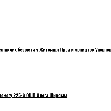
зниклих безвісти у Житомирі Представництво Уповнов
помогу 225-й ОШП Олега Ширяєва