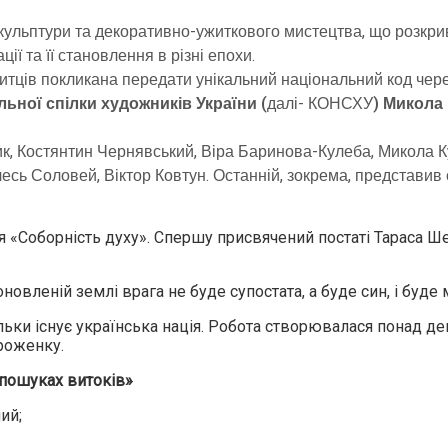
кульптури та декоративно-ужиткового мистецтва, що розкрива
ї та її становлення в різні епохи.
итців покликана передати унікальний національний код чер
льної спілки художників України (
далі- КОНСХУ
) Микола
к, Костянтин Чернявський, Віра Баринова-Кулеба, Микола 
сь Соловей, Віктор Ковтун. Останній, зокрема, представив 
 «Соборність духу». Спершу присвячений постаті Тараса Ш
овленій землі врага не буде супостата, а буде син, і буде м
ьки існує українська нація. Робота створювалася понад дев’
роженку.
 пошуках витоків»
ий;