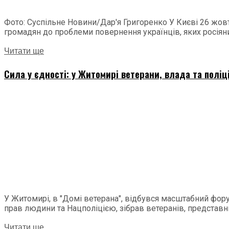
Фото: Суспільне Новини/Дар'я Григоренко У Києві 26 жовт
громадян до проблеми повернення українців, яких росіяни.
Читати ще
Сила у єдності: у Житомирі ветерани, влада та поліц
У Житомирі, в "Домі ветерана", відбувся масштабний фору
прав людини та Нацполіцією, зібрав ветеранів, представни
Читати ще