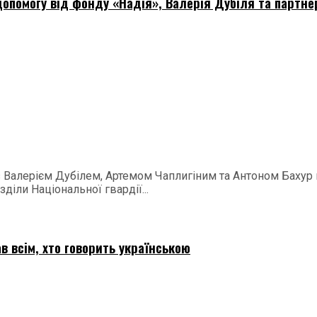
опомогу від фонду «Надія», Валерія Дубіля та партне
 з Валерієм Дубілем, Артемом Чаплигіним та Антоном Баху
діли Національної гвардії...
в всім, хто говорить українською