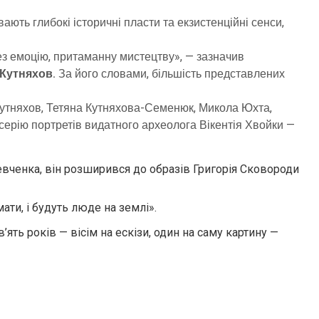
ють глибокі історичні пласти та екзистенційні сенси,
ез емоцію, притаманну мистецтву», — зазначив
 Кутняхов.
За його словами, більшість представлених
Кутняхов, Тетяна Кутняхова-Семенюк, Микола Юхта,
серію портретів видатного археолога Вікентія Хвойки —
евченка, він розширився до образів Григорія Сковороди
ати, і будуть люде на землі».
ять років — вісім на ескізи, один на саму картину —