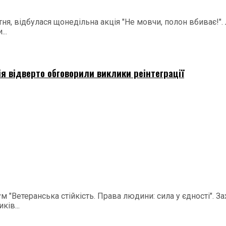
ня, відбулася щонедільна акція "Не мовчи, полон вбиває!".
..
ія відверто обговорили виклики реінтеграції
м "Ветеранська стійкість. Права людини: сила у єдності". 
ків...