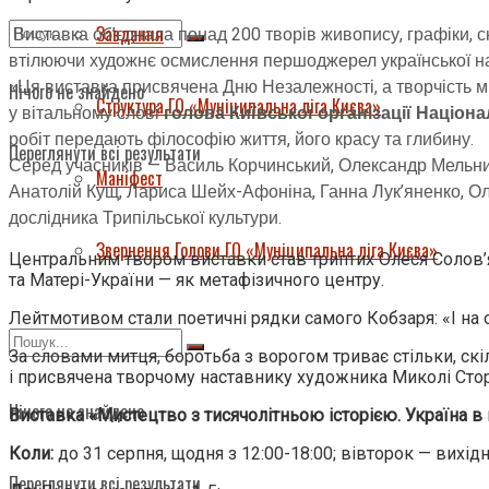
Завдання
Виставка об’єднала понад 200 творів живопису, графіки, с
втілюючи художнє осмислення першоджерел української наці
«Ця виставка присвячена Дню Незалежності, а творчість м
Нічого не знайдено
Структура ГО «Муніципальна ліга Києва»
у вітальному слові
голова Київської організації Націона
робіт передають філософію життя, його красу та глибину.
Переглянути всі результати
Серед учасників — Василь Корчинський, Олександр Мельни
Маніфест
Анатолій Кущ, Лариса Шейх-Афоніна, Ганна Лук’яненко, Оле
дослідника Трипільської культури.
Звернення Голови ГО «Муніципальна ліга Києва»
Центральним твором виставки став триптих Олеся Солов’я
та Матері-України — як метафізичного центру.
Лейтмотивом стали поетичні рядки самого Кобзаря: «І на он
За словами митця, боротьба з ворогом триває стільки, скіл
і присвячена творчому наставнику художника Миколі Сто
Нічого не знайдено
Виставка «Мистецтво з тисячолітньою історією. Україна в
Коли:
до 31 серпня, щодня з 12:00-18:00; вівторок — вихідн
Переглянути всі результати