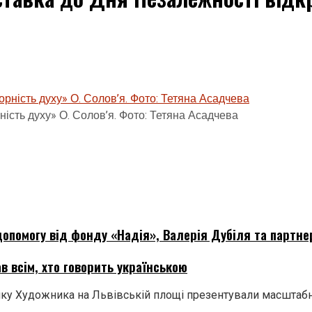
ість духу» О. Солов’я. Фото: Тетяна Асадчева
опомогу від фонду «Надія», Валерія Дубіля та партне
в всім, хто говорить українською
у Художника на Львівській площі презентували масштабни