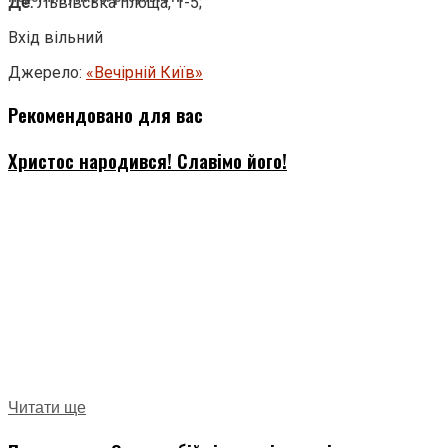
Де:
Львівська площа, 1-5;
Вхід вільний
Джерело:
«Вечірній Київ»
Рекомендовано для вас
Христос народився! Славімо його!
Читати ще