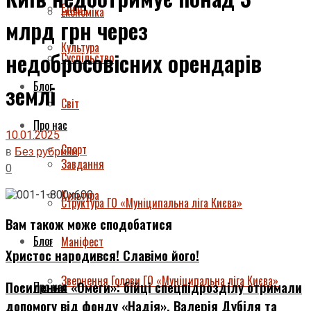
Спорт
Економіка
млрд грн через
Культура
недобросовісних орендарів
Суспільство
Блог
землі
Світ
Про нас
10.01.2025
Спорт
в
Без рубрики
Завдання
0
Культура
Структура ГО «Муніципальна ліга Києва»
Вам також може сподобатися
Блог
Маніфест
Христос народився! Славімо його!
Звернення Голови ГО «Муніципальна ліга Києва»
Посилення «Омеги»: бійці спецпідрозділу отримали
Про нас
допомогу від фонду «Надія», Валерія Дубіля та