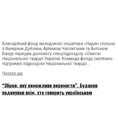
Благодійний фонд молодіжної ініціативи «Надія» спільно
з Валерієм Дубілем, Артемом Чаплигіним та Антоном
Бахур передав допомогу спецпідрозділу «Омега»
Національної гвардії України. Команда фонду системно
підтримує підрозділи Національної гвардії...
Читати ще
“Зброя, яку неможливо перемогти”. Буданов
подякував всім, хто говорить українською