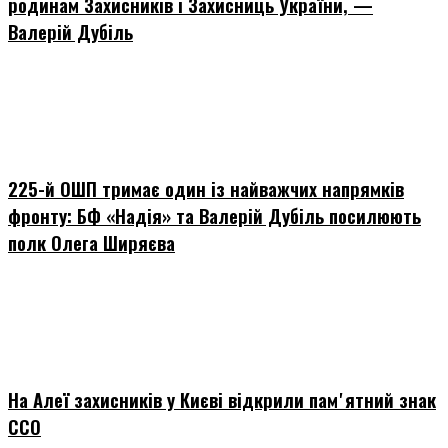
родинам Захисників і Захисниць України, —
Валерій Дубіль
225-й ОШП тримає один із найважчих напрямків
фронту: БФ «Надія» та Валерій Дубіль посилюють
полк Олега Ширяєва
На Алеї захисників у Києві відкрили памʼятний знак
ССО