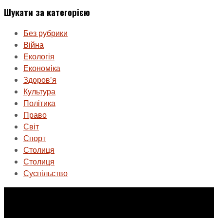
Шукати за категорією
Без рубрики
Війна
Екологія
Економіка
Здоровʼя
Культура
Політика
Право
Світ
Спорт
Столиця
Столиця
Суспільство
ГО «Муніципальна ліга Києва»