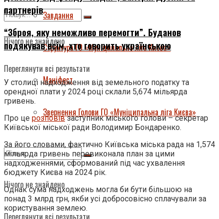
партнерів
Завдання
“Зброя, яку неможливо перемогти”. Буданов
Нічого не знайдено
подякував всім, хто говорить українською
Структура ГО «Муніципальна ліга Києва»
Переглянути всі результати
Маніфест
У столиці надходження від земельного податку та
орендної плати у 2024 році склали 5,674 мільярда
гривень.
Звернення Голови ГО «Муніципальна ліга Києва»
Про це
розповів
заступник міського голови – секретар
Київської міської ради Володимир Бондаренко.
За його словами, фактично Київська міська рада на 1,574
мільярда гривень перевиконала план за цими
надходженнями, сформований під час ухвалення
бюджету Києва на 2024 рік.
Нічого не знайдено
Однак сума надходжень могла би бути більшою на
понад 3 млрд грн, якби усі добросовісно сплачували за
користування землею.
Переглянути всі результати