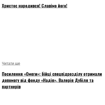
Христос народився! Славімо його!
Читати ще
Посилення «Омеги»: бійці спецпідрозділу отримали
допомогу від фонду «Надія», Валерія Дубіля та
партнерів