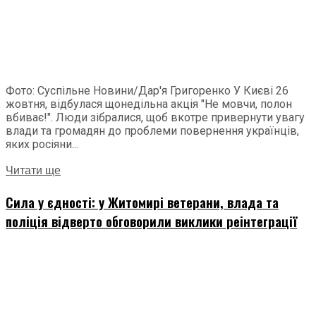
Фото: Суспільне Новини/Дар'я Григоренко У Києві 26
жовтня, відбулася щонедільна акція "Не мовчи, полон
вбиває!". Люди зібралися, щоб вкотре привернути увагу
влади та громадян до проблеми повернення українців,
яких росіяни...
Читати ще
Сила у єдності: у Житомирі ветерани, влада та
поліція відверто обговорили виклики реінтеграції