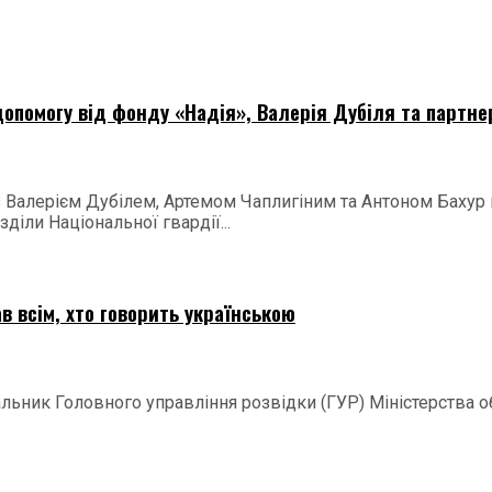
опомогу від фонду «Надія», Валерія Дубіля та партне
 з Валерієм Дубілем, Артемом Чаплигіним та Антоном Баху
діли Національної гвардії...
в всім, хто говорить українською
ачальник Головного управління розвідки (ГУР) Міністерства