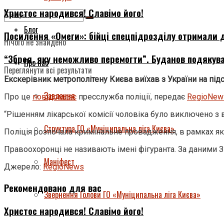
Христос народився! Славімо його!
Блог
Посилення «Омеги»: бійці спецпідрозділу отримали д
Нічого не знайдено
“Зброя, яку неможливо перемогти”. Буданов подякува
Про нас
Переглянути всі результати
Екскерівник метрополітену Києва виїхав з України на під
Завдання
Про це
повідомляє
пресслужба поліції, передає
RegioNew
“Рішенням лікарської комісії чоловіка було виключено з в
Структура ГО «Муніципальна ліга Києва»
Поліція розпочала кримінальне провадження, в рамках як
Правоохоронці не називають імені фігуранта. За даними ЗМ
Маніфест
Джерело:
RegioNews
Рекомендовано для вас
Звернення Голови ГО «Муніципальна ліга Києва»
Христос народився! Славімо його!