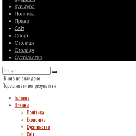
Культура
Політика
Право
Світ
Спорт
Столиця
Столиця
Суспільство
Нічого не знайдено
Переглянути всі результати
Головна
Новини
Політика
Економіка
Суспільство
Світ