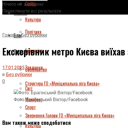
Спорт
Нічого не знайдено
Переглянути всі результати
Новини
Культура
Політика
Головна
Без рубрики
Блог
Екскерівник метро Києва виїха
Економіка
Про нас
Завдання
17.01.2025
Суспільство
в
Без рубрики
0
Структура ГО «Муніципальна ліга Києва»
Світ
Маніфест
Фото: Брагінський Віктор/Facebook
Спорт
Звернення Голови ГО «Муніципальна ліга Києва»
Вам також може сподобатися
Культура