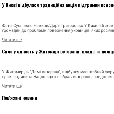
У Києві відбулася традиційна акція підтримки полон
Фото: Суспільне Новини/Дар'я Григоренко У Києві 26 жовт
громадян до проблеми повернення українців, яких росіяни.
Читати ще
Сила у єдності: у Житомирі ветерани, влада та поліц
У Житомирі, в "Домі ветерана", відбувся масштабний фору
прав людини та Нацполіцією, зібрав ветеранів, представни
Читати ще
Пов'язані новини