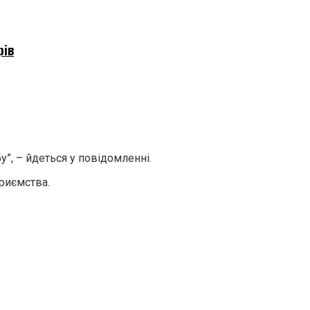
рів
”, – йдеться у повідомленні.
риємства.