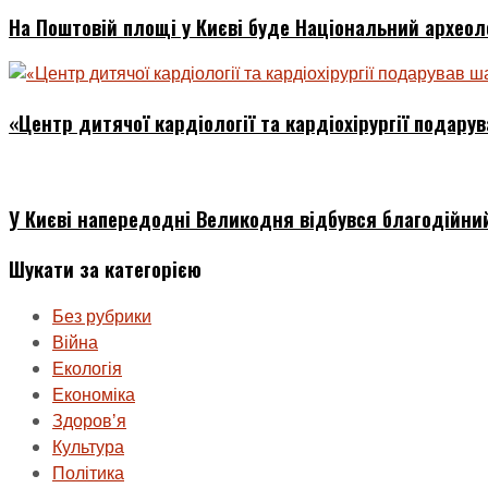
На Поштовій площі у Києві буде Національний археол
«Центр дитячої кардіології та кардіохірургії подар
У Києві напередодні Великодня відбувся благодійний
Шукати за категорією
Без рубрики
Війна
Екологія
Економіка
Здоровʼя
Культура
Політика