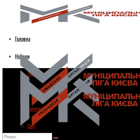
Головна
Новини
Політика
Економіка
Суспільство
Світ
Головна