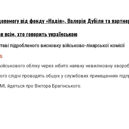
опомогу від фонду «Надія», Валерія Дубіля та партне
в всім, хто говорить українською
ставі підробленого висновку військово-лікарської комісії
s
.
ійськового обліку через нібито наявну невиліковну хворобу
ого слідчі проводять обшук у службових приміщеннях підп
І, йдеться про Віктора Брагінського.