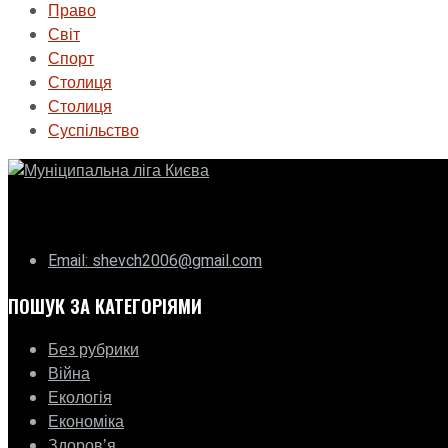
Право
Світ
Спорт
Столиця
Столиця
Суспільство
ГО «Муніципальна ліга Києва»
Email: shevch2006@gmail.com
ПОШУК ЗА КАТЕГОРІЯМИ
Без рубрики
Війна
Екологія
Економіка
Здоровʼя