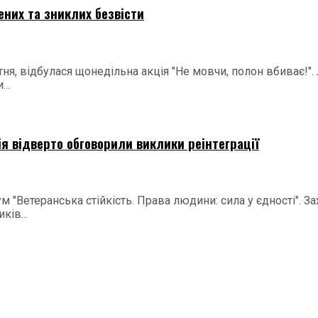
ених та зниклих безвісти
ня, відбулася щонедільна акція "Не мовчи, полон вбиває!".
..
ія відверто обговорили виклики реінтеграції
м "Ветеранська стійкість. Права людини: сила у єдності". 
ків...