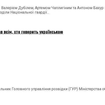
 з Валерієм Дубілем, Артемом Чаплигіним та Антоном Баху
діли Національної гвардії...
в всім, хто говорить українською
ачальник Головного управління розвідки (ГУР) Міністерства