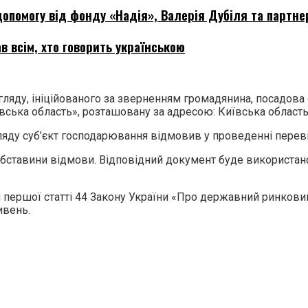
опомогу від фонду «Надія», Валерія Дубіля та партне
в всім, хто говорить українською
яду, ініційованого за зверненням громадянина, посадова 
ська область», розташовану за адресою: Київська область, 
яду суб’єкт господарювання відмовив у проведенні переві
обставини відмови. Відповідний документ буде використан
першої статті 44 Закону України «Про державний ринковий 
ивень.