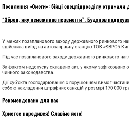
Посилення «Омеги»: бійці спецпідрозділу отримали д
“Зброя, яку неможливо перемогти”. Буданов подякува
У межах позапланового заходу державного ринкового нагл
здійснила виїзд на автозаправну станцію ТОВ «ЄВРО5 Київ
Під час позапланового заходу державного ринкового нагл
За фактом недопуску складено акт, у якому зафіксовано 
чинного законодавства.
Дії суб’єкта господарювання є порушенням вимог частини 
собою накладення штрафних санкцій у розмірі 170 000 гр
Рекомендовано для вас
Христос народився! Славімо його!