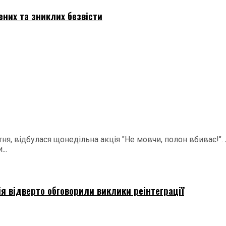
ених та зниклих безвісти
ня, відбулася щонедільна акція "Не мовчи, полон вбиває!".
..
ія відверто обговорили виклики реінтеграції