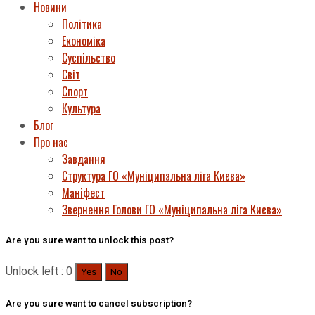
Новини
Політика
Економіка
Суспільство
Світ
Спорт
Культура
Блог
Про нас
Завдання
Структура ГО «Муніципальна ліга Києва»
Маніфест
Звернення Голови ГО «Муніципальна ліга Києва»
Are you sure want to unlock this post?
Unlock left : 0
Yes
No
Are you sure want to cancel subscription?