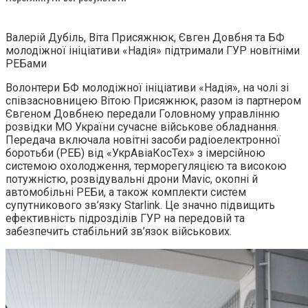
Валерій Дубіль, Віта Присяжнюк, Євген Довбня та БФ
молодіжної ініціативи «Надія» підтримали ГУР новітніми
РЕБами
Волонтери БФ молодіжної ініціативи «Надія», на чолі зі
співзасновницею Вітою Присяжнюк, разом із партнером
Євгеном Довбнею передали Головному управлінню
розвідки МО України сучасне військове обладнання.
Передача включала новітні засоби радіоелектронної
боротьби (РЕБ) від «УкрАвіаКосТех» з імерсійною
системою охолодження, терморегуляцією та високою
потужністю, розвідувальні дрони Mavic, окопні й
автомобільні РЕБи, а також комплекти систем
супутникового зв’язку Starlink. Це значно підвищить
ефективність підрозділів ГУР на передовій та
забезпечить стабільний зв’язок військових.