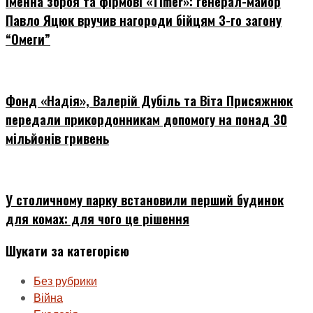
Іменна зброя та фірмові «Timer»: генерал-майор
Павло Яцюк вручив нагороди бійцям 3-го загону
“Омеги”
Фонд «Надія», Валерій Дубіль та Віта Присяжнюк
передали прикордонникам допомогу на понад 30
мільйонів гривень
У столичному парку встановили перший будинок
для комах: для чого це рішення
Шукати за категорією
Без рубрики
Війна