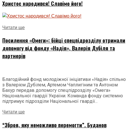
Христос народився! Славімо його!
Читати ще
Посилення «Омеги»: бійці спецпідрозділу отримали
допомогу від фонду «Надія», Валерія Дубіля та
партнерів
Благодійний фонд молодіжної ініціативи «Надія» спільно
з Валерієм Дубілем, Артемом Чаплигіним та Антоном
Бахур передав допомогу спецпідрозділу «Омега»
Національної гвардії України. Команда фонду системно
підтримує підрозділи Національної гвардії...
Читати ще
“Зброя, яку неможливо перемогти”. Буданов