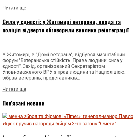
Читати ще
Сила у єдності: у Житомирі ветерани, влада та
поліція відверто обговорили виклики реінтеграції
У Житомирі, в "Домі ветерана", відбувся масштабний
форум "Ветеранська стійкість. Права людини: сила у
єдності". Захід, організований Секретаріатом
Уповноваженого ВРУ з прав людини та Нацполіцією,
зібрав ветеранів, представників...
Читати ще
Пов'язані новини