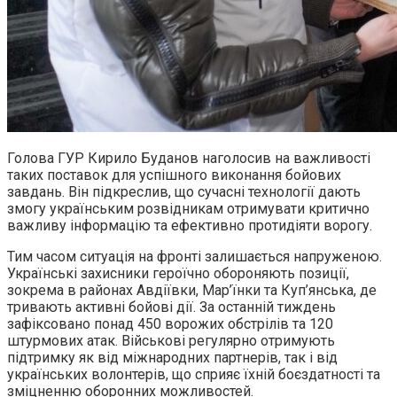
Голова ГУР Кирило Буданов наголосив на важливості
таких поставок для успішного виконання бойових
завдань. Він підкреслив, що сучасні технології дають
змогу українським розвідникам отримувати критично
важливу інформацію та ефективно протидіяти ворогу.
Тим часом ситуація на фронті залишається напруженою.
Українські захисники героїчно обороняють позиції,
зокрема в районах Авдіївки, Мар’їнки та Куп’янська, де
тривають активні бойові дії. За останній тиждень
зафіксовано понад 450 ворожих обстрілів та 120
штурмових атак. Військові регулярно отримують
підтримку як від міжнародних партнерів, так і від
українських волонтерів, що сприяє їхній боєздатності та
зміцненню оборонних можливостей.