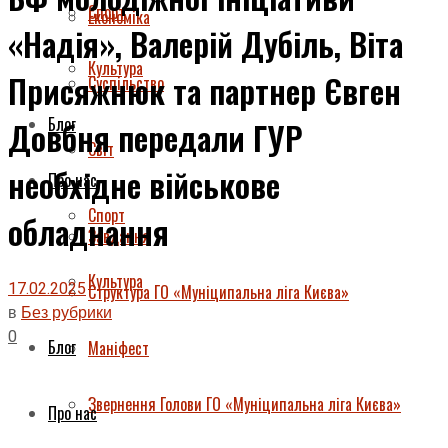
Спорт
Економіка
«Надія», Валерій Дубіль, Віта
Культура
Присяжнюк та партнер Євген
Суспільство
Блог
Довбня передали ГУР
Світ
необхідне військове
Про нас
Спорт
обладнання
Завдання
Культура
17.02.2025
Структура ГО «Муніципальна ліга Києва»
в
Без рубрики
0
Блог
Маніфест
Звернення Голови ГО «Муніципальна ліга Києва»
Про нас