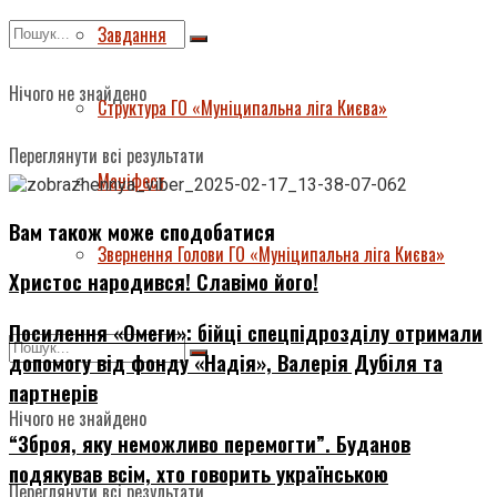
Завдання
Нічого не знайдено
Структура ГО «Муніципальна ліга Києва»
Переглянути всі результати
Маніфест
Вам також може сподобатися
Звернення Голови ГО «Муніципальна ліга Києва»
Христос народився! Славімо його!
Посилення «Омеги»: бійці спецпідрозділу отримали
допомогу від фонду «Надія», Валерія Дубіля та
партнерів
Нічого не знайдено
“Зброя, яку неможливо перемогти”. Буданов
подякував всім, хто говорить українською
Переглянути всі результати