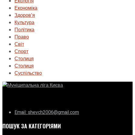
Екологія
Економіка
Здоровʼя
Культура
Політика
Право
Світ
Спорт
Столиця
Столиця
Суспільство
ГО «Муніципальна ліга Києва»
Email: shevch2006@gmail.com
ПОШУК ЗА КАТЕГОРІЯМИ