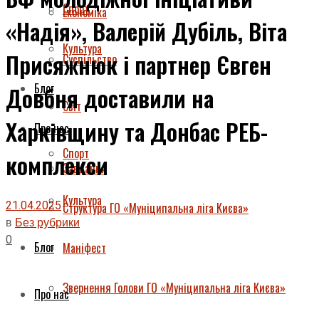
Спорт
Економіка
«Надія», Валерій Дубіль, Віта
Культура
Присяжнюк і партнер Євген
Суспільство
Блог
Довбня доставили на
Світ
Харківщину та Донбас РЕБ-
Про нас
Спорт
комплекси
Завдання
Культура
21.04.2025
Структура ГО «Муніципальна ліга Києва»
в
Без рубрики
0
Блог
Маніфест
Звернення Голови ГО «Муніципальна ліга Києва»
Про нас