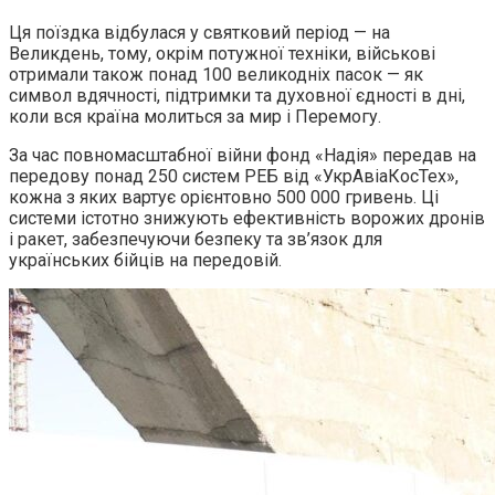
Ця поїздка відбулася у святковий період — на
Великдень, тому, окрім потужної техніки, військові
отримали також понад 100 великодніх пасок — як
символ вдячності, підтримки та духовної єдності в дні,
коли вся країна молиться за мир і Перемогу.
За час повномасштабної війни фонд «Надія» передав на
передову понад 250 систем РЕБ від «УкрАвіаКосТех»,
кожна з яких вартує орієнтовно 500 000 гривень. Ці
системи істотно знижують ефективність ворожих дронів
і ракет, забезпечуючи безпеку та зв’язок для
українських бійців на передовій.