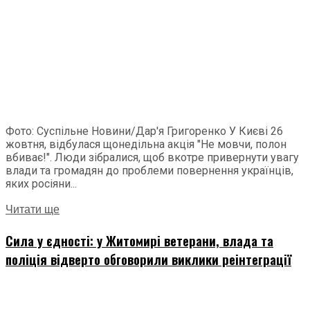
Фото: Суспільне Новини/Дар'я Григоренко У Києві 26
жовтня, відбулася щонедільна акція "Не мовчи, полон
вбиває!". Люди зібралися, щоб вкотре привернути увагу
влади та громадян до проблеми повернення українців,
яких росіяни...
Читати ще
Сила у єдності: у Житомирі ветерани, влада та
поліція відверто обговорили виклики реінтеграції