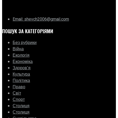
ГО «Муніципальна ліга Києва»
Email: shevch2006@gmail.com
ПОШУК ЗА КАТЕГОРІЯМИ
Без рубрики
Війна
Екологія
Економіка
Здоровʼя
Культура
Політика
Право
Світ
Спорт
Столиця
Столиця