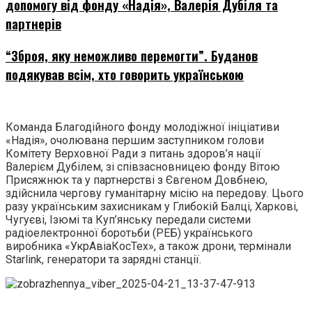
допомогу від фонду «Надія», Валерія Дубіля та
партнерів
“Зброя, яку неможливо перемогти”. Буданов
подякував всім, хто говорить українською
Команда Благодійного фонду молодіжної ініціативи
«Надія», очолювана першим заступником голови
Комітету Верховної Ради з питань здоров’я нації
Валерієм Дубілем, зі співзасновницею фонду Вітою
Присяжнюк та у партнерстві з Євгеном Довбнею,
здійснила чергову гуманітарну місію на передову. Цього
разу українським захисникам у Глибокій Балці, Харкові,
Чугуєві, Ізюмі та Куп’янську передали системи
радіоелектронної боротьби (РЕБ) українського
виробника «УкрАвіаКосТех», а також дрони, термінали
Starlink, генератори та зарядні станції.