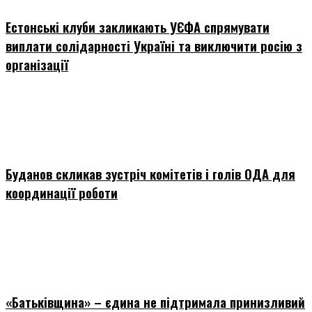
Естонські клуби закликають УЄФА спрямувати
виплати солідарності Україні та виключити росію з
організації
Буданов скликав зустріч комітетів і голів ОДА для
координації роботи
«Батьківщина» – єдина не підтримала принизливий