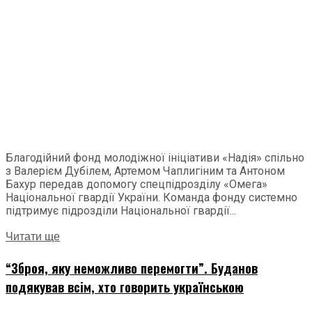
Благодійний фонд молодіжної ініціативи «Надія» спільно
з Валерієм Дубілем, Артемом Чаплигіним та Антоном
Бахур передав допомогу спецпідрозділу «Омега»
Національної гвардії України. Команда фонду системно
підтримує підрозділи Національної гвардії...
Читати ще
“Зброя, яку неможливо перемогти”. Буданов
подякував всім, хто говорить українською