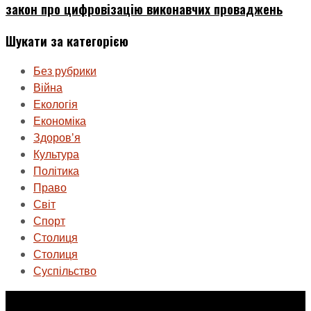
закон про цифровізацію виконавчих проваджень
Шукати за категорією
Без рубрики
Війна
Екологія
Економіка
Здоровʼя
Культура
Політика
Право
Світ
Спорт
Столиця
Столиця
Суспільство