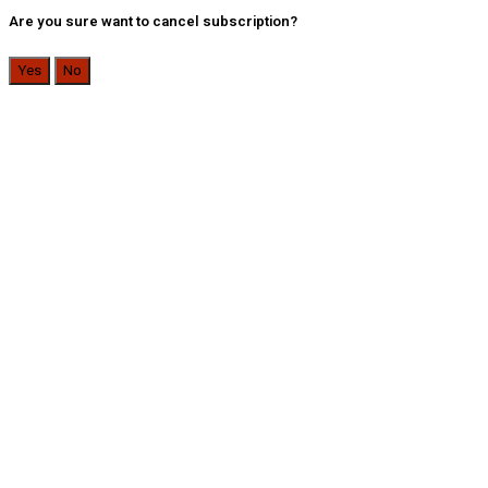
Are you sure want to cancel subscription?
Yes
No