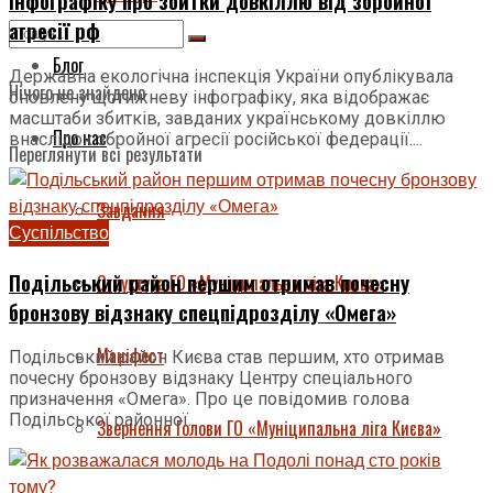
інфографіку про збитки довкіллю від збройної
агресії рф
Блог
Державна екологічна інспекція України опублікувала
Нічого не знайдено
оновлену щотижневу інфографіку, яка відображає
масштаби збитків, завданих українському довкіллю
Про нас
внаслідок збройної агресії російської федерації....
Переглянути всі результати
Завдання
Суспільство
Подільський район першим отримав почесну
Структура ГО «Муніципальна ліга Києва»
бронзову відзнаку спецпідрозділу «Омега»
Маніфест
Подільський район Києва став першим, хто отримав
почесну бронзову відзнаку Центру спеціального
призначення «Омега». Про це повідомив голова
Подільської районної...
Звернення Голови ГО «Муніципальна ліга Києва»