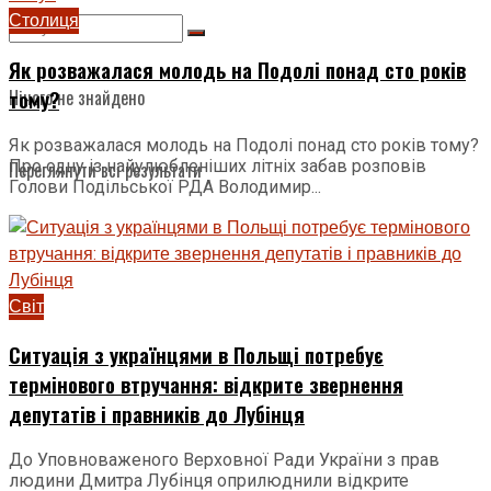
Столиця
Як розважалася молодь на Подолі понад сто років
Нічого не знайдено
тому?
Як розважалася молодь на Подолі понад сто років тому?
Про одну із найулюбленіших літніх забав розповів
Переглянути всі результати
Голови Подільської РДА Володимир...
Світ
Ситуація з українцями в Польщі потребує
термінового втручання: відкрите звернення
депутатів і правників до Лубінця
До Уповноваженого Верховної Ради України з прав
людини Дмитра Лубінця оприлюднили відкрите