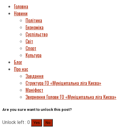
Головна
Новини
Політика
Економіка
Суспільство
Світ
Спорт
Культура
Блог
Про нас
Завдання
Структура ГО «Муніципальна ліга Києва»
Маніфест
Звернення Голови ГО «Муніципальна ліга Києва»
Are you sure want to unlock this post?
Unlock left : 0
Yes
No