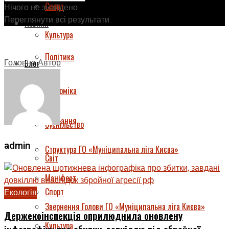
Спорт
Нічого не знайдено
Переглянути всі результати
Новини
Культура
Політика
Головна
Автор
Блог
Економіка
Про нас
Завдання
Суспільство
admin
Структура ГО «Муніципальна ліга Києва»
Світ
Маніфест
Спорт
Екологія
Звернення Голови ГО «Муніципальна ліга Києва»
Держекоінспекція оприлюднила оновлену
Культура