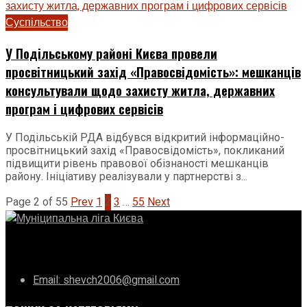
Суспільство
У Подільському районі Києва провели
просвітницький захід «Правосвідомість»: мешканців
консультували щодо захисту житла, державних
програм і цифрових сервісів
У Подільській РДА відбувся відкритий інформаційно-
просвітницький захід «Правосвідомість», покликаний
підвищити рівень правової обізнаності мешканців
району. Ініціативу реалізували у партнерстві з...
Page 2 of 55
Prev
1
2
3
…
55
Next
ГО «Муніципальна ліга Києва»
Email: shevch2006@gmail.com